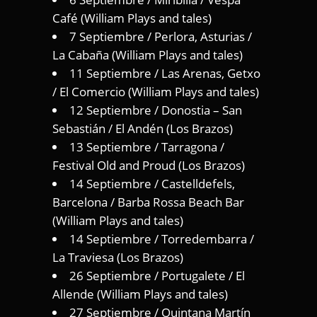
Café (William Plays and tales)
7 Septiembre / Perlora, Asturias /
La Cabaña (William Plays and tales)
11 Septiembre / Las Arenas, Getxo
/ El Comercio (William Plays and tales)
12 Septiembre / Donostia – San
Sebastián / El Andén (Los Brazos)
13 Septiembre / Tarragona /
Festival Old and Proud (Los Brazos)
14 Septiembre / Castelldefels,
Barcelona / Barba Rossa Beach Bar
(William Plays and tales)
14 Septiembre / Torredembarra /
La Traviesa (Los Brazos)
26 Septiembre / Portugalete / El
Allende (William Plays and tales)
27 Septiembre / Quintana Martín