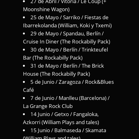
27 de Abril / Vitoria / Le Coup (+
Moonshine Wagon)
25 de Mayo / Sarriko / Fiestas de
Ibarrekolanda (William, Koki y Txemi)
29 de Mayo / Spandau, Berlín /
Cruise In Diner (The Rockabilly Pack)
30 de Mayo / Berlín / Trinkteufel
Bar (The Rockabilly Pack)
31 de Mayo / Berlín / The Brick
House (The Rockabilly Pack)
5 de Junio / Zaragoza / Rock&Blues
Café
7 de Junio / Manlleu (Barcelona) /
La Grange Rock Club
14 Junio / Getxo / Fangaloka,
Azkorri (William Plays and tales)
15 Junio / Balmaseda / Skamata
(William Plays and tales)