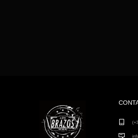
CONT
(+
in